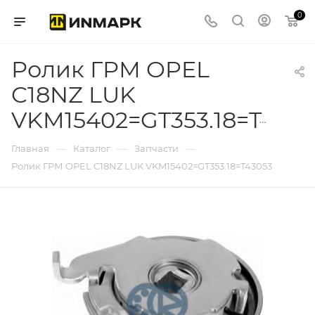
0
Ролик ГРМ OPEL
C18NZ LUK
VKM15402=GT353.18=T43053
—
—
—
Главная
Каталог
Запчасти
Ролик ГРМ OPEL C18NZ LUK VKM15402=GT353.18=T43053