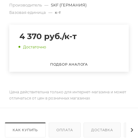
Производитель
—
SKF (ГЕРМАНИЯ)
Базовая единица
—
к-т
4 370
руб.
/к-т
Достаточно
ПОДБОР АНАЛОГА
Цена действительна только для интернет-магазина и может
отличаться от цен в розничных магазинах
КАК КУПИТЬ
ОПЛАТА
ДОСТАВКА
ДО