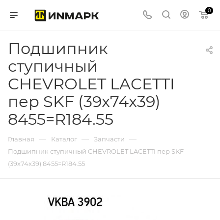
0
Подшипник
ступичный
CHEVROLET LACETTI
пер SKF (39x74x39)
8455=R184.55
—
—
—
Главная
Каталог
Запчасти
Подшипник ступичный CHEVROLET LACETTI пер SKF
(39x74x39) 8455=R184.55