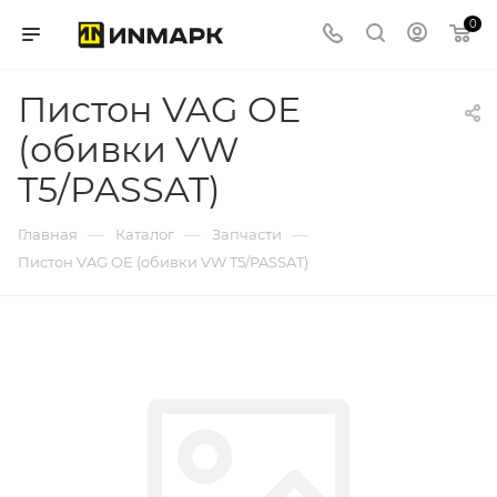
0
Пистон VAG OE
(обивки VW
T5/PASSAT)
—
—
—
Главная
Каталог
Запчасти
Пистон VAG OE (обивки VW T5/PASSAT)