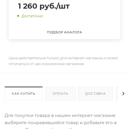
1 260
руб.
/шт
Достаточно
ПОДБОР АНАЛОГА
Цена действительна только для интернет-магазина и может
отличаться от цен в розничных магазинах
КАК КУПИТЬ
ОПЛАТА
ДОСТАВКА
ДО
Для покупки товара в нашем интернет-магазине
выберите понравившийся товар и добавьте его в