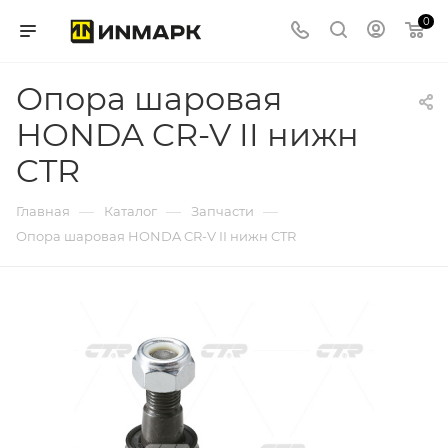
0
Опора шаровая
HONDA CR-V II нижн
CTR
—
—
—
Главная
Каталог
Запчасти
Опора шаровая HONDA CR-V II нижн CTR