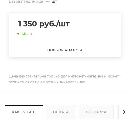
Базовая единица
—
шт
1 350
руб.
/шт
Мало
ПОДБОР АНАЛОГА
Цена действительна только для интернет-магазина и может
отличаться от цен в розничных магазинах
КАК КУПИТЬ
ОПЛАТА
ДОСТАВКА
ДО