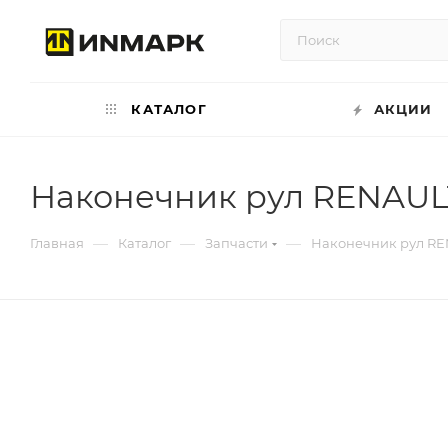
КАТАЛОГ
АКЦИИ
Наконечник рул RENAULT
—
—
—
Главная
Каталог
Запчасти
Наконечник рул REN