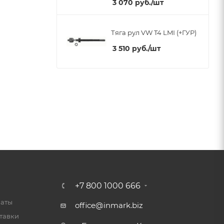
3 070
руб.
/шт
Тяга рул VW T4 LMI (+ГУР)
3 510
руб.
/шт
+7 800 1000 666
латы
office@inmark.biz
тавки