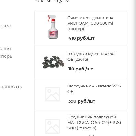
Рекомендуем
Очиститель двигателя
PROFOAM 1000 600ml
Далее
(тригер)
410
руб.
/шт
ловия
Заглушка кузовная VAG
еперь
OE (25x45)
110
руб.
/шт
 написать
Форсунка омывателя VAG
OE
590
руб.
/шт
Подшипник подвесной
FIAT DUCATO 94-02-(+RUS)
SNR (35x62x16)