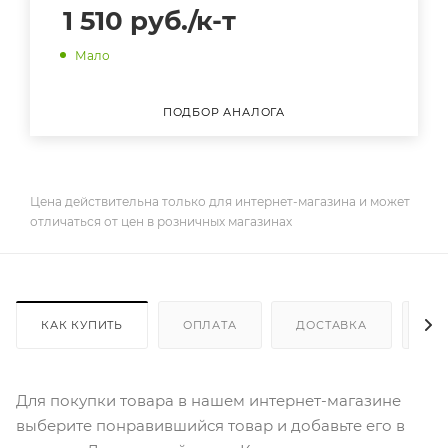
1 510
руб.
/к-т
Мало
ПОДБОР АНАЛОГА
Цена действительна только для интернет-магазина и может
отличаться от цен в розничных магазинах
КАК КУПИТЬ
ОПЛАТА
ДОСТАВКА
ДО
Для покупки товара в нашем интернет-магазине
выберите понравившийся товар и добавьте его в