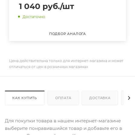
1 040
руб.
/шт
Достаточно
ПОДБОР АНАЛОГА
Цена действительна только для интернет-магазина и может
отличаться от цен в розничных магазинах
КАК КУПИТЬ
ОПЛАТА
ДОСТАВКА
ДО
Для покупки товара в нашем интернет-магазине
выберите понравившийся товар и добавьте его в