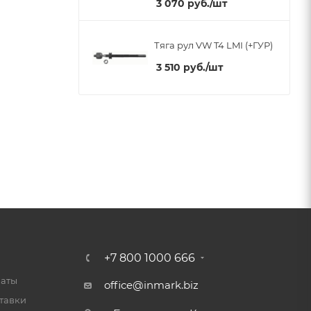
3 070
руб.
/шт
Тяга рул VW T4 LMI (+ГУР)
3 510
руб.
/шт
+7 800 1000 666
латы
office@inmark.biz
тавки