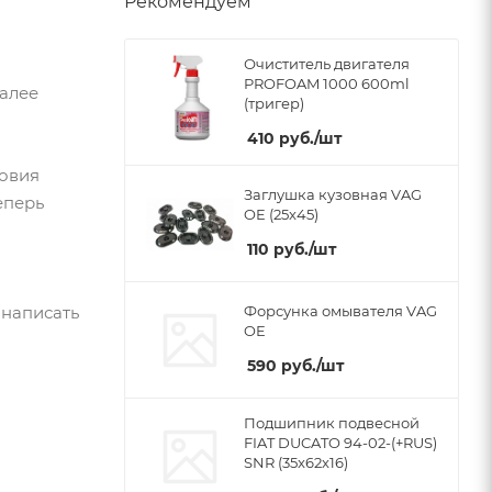
Рекомендуем
Очиститель двигателя
PROFOAM 1000 600ml
Далее
(тригер)
410
руб.
/шт
ловия
Заглушка кузовная VAG
еперь
OE (25x45)
110
руб.
/шт
 написать
Форсунка омывателя VAG
OE
590
руб.
/шт
Подшипник подвесной
FIAT DUCATO 94-02-(+RUS)
SNR (35x62x16)