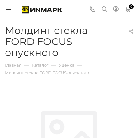
0
Молдинг стекла
FORD FOCUS
опускного
—
—
—
Главная
Каталог
Уценка
Молдинг стекла FORD FOCUS опускного