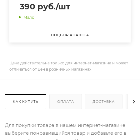
390
руб.
/шт
Мало
ПОДБОР АНАЛОГА
Цена действительна только для интернет-магазина и может
отличаться от цен в розничных магазинах
КАК КУПИТЬ
ОПЛАТА
ДОСТАВКА
ДО
Для покупки товара в нашем интернет-магазине
выберите понравившийся товар и добавьте его в