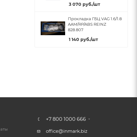
3 070
руб.
/шт
Прокладка ГБЦ VAG 1.6/1.8
AAM/RP/ABS REINZ
828.807
1 140
руб.
/шт
+7 800 1000 666
латы
office@inmark.biz