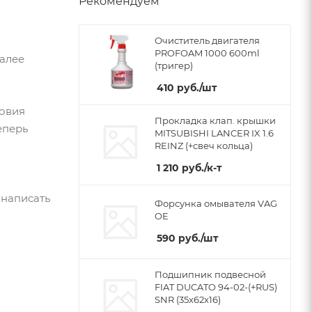
Рекомендуем
Очиститель двигателя
PROFOAM 1000 600ml
Далее
(тригер)
410
руб.
/шт
ловия
Прокладка клап. крышки
еперь
MITSUBISHI LANCER IX 1.6
REINZ (+свеч кольца)
1 210
руб.
/к-т
 написать
Форсунка омывателя VAG
OE
590
руб.
/шт
Подшипник подвесной
FIAT DUCATO 94-02-(+RUS)
SNR (35x62x16)