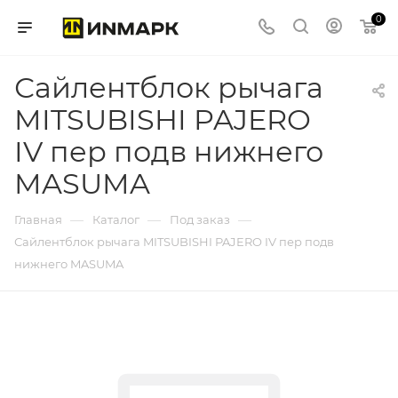
0
Сайлентблок рычага
MITSUBISHI PAJERO
IV пер подв нижнего
MASUMA
—
—
—
Главная
Каталог
Под заказ
Сайлентблок рычага MITSUBISHI PAJERO IV пер подв
нижнего MASUMA