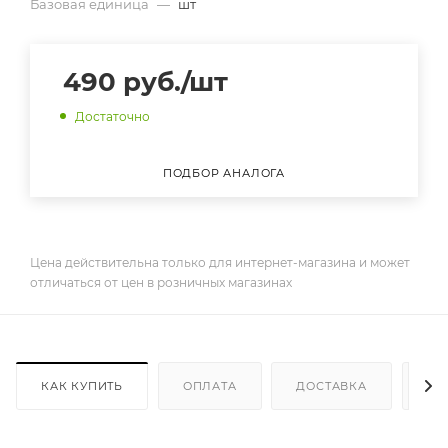
Базовая единица
—
шт
490
руб.
/шт
Достаточно
ПОДБОР АНАЛОГА
Цена действительна только для интернет-магазина и может
отличаться от цен в розничных магазинах
КАК КУПИТЬ
ОПЛАТА
ДОСТАВКА
ДО