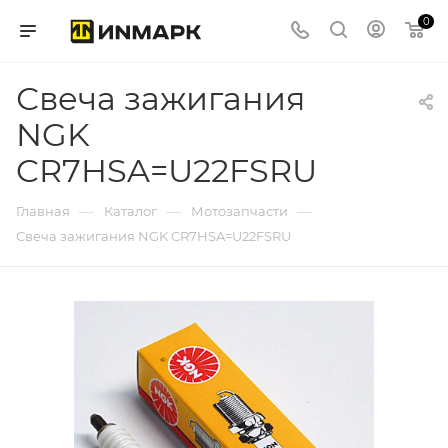
0
Свеча зажигания
NGK
CR7HSA=U22FSRU
—
—
—
Главная
Каталог
Мотозапчасти
Свеча зажигания NGK CR7HSA=U22FSRU