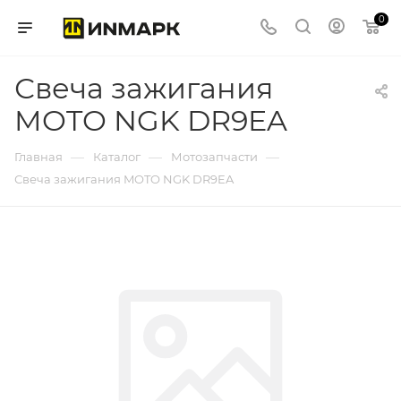
0
Свеча зажигания
MOTO NGK DR9EA
—
—
—
Главная
Каталог
Мотозапчасти
Свеча зажигания MOTO NGK DR9EA