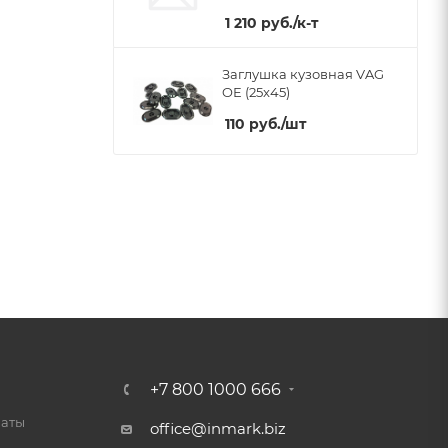
1 210
руб.
/к-т
Заглушка кузовная VAG
OE (25x45)
110
руб.
/шт
+7 800 1000 666
латы
office@inmark.biz