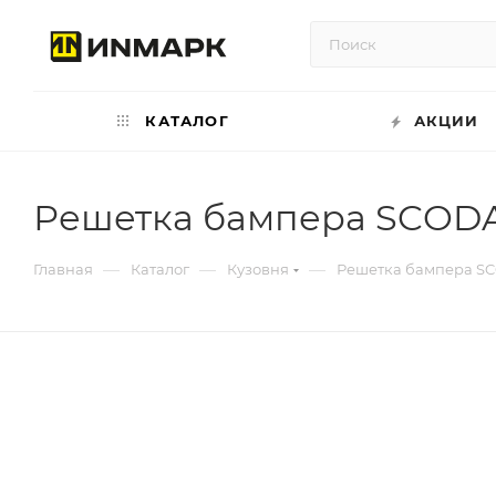
КАТАЛОГ
АКЦИИ
Решетка бампера SCODA
—
—
—
Главная
Каталог
Кузовня
Решетка бампера SC