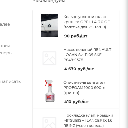
Рекомендуем
Кольцо уплотнит клап.
крышки OPEL 1.4-3.0 OE
Далее
(толстые для 25192208)
90
руб.
/шт
ловия
Насос водяной RENAULT
еперь
LOGAN 8v -11.09 SKF
P849=1578
4 670
руб.
/шт
 написать
Очиститель двигателя
PROFOAM 1000 600ml
(тригер)
410
руб.
/шт
Прокладка клап. крышки
MITSUBISHI LANCER IX 1.6
REINZ (+свеч кольца)