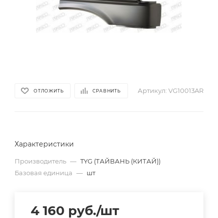
Артикул:
VG10013AR
ОТЛОЖИТЬ
СРАВНИТЬ
Характеристики
Производитель
—
TYG (ТАЙВАНЬ (КИТАЙ))
Базовая единица
—
шт
4 160
руб.
/шт