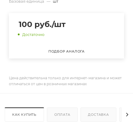
Базовая единица
—
шт
100
руб.
/шт
Достаточно
ПОДБОР АНАЛОГА
Цена действительна только для интернет-магазина и может
отличаться от цен в розничных магазинах
КАК КУПИТЬ
ОПЛАТА
ДОСТАВКА
ДО