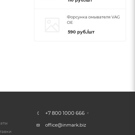
110
руб.
/шт
Форсунка омывателя VAG
OE
590
руб.
/шт
+7 800 1000 666
латы
office@inmark.biz
тавки