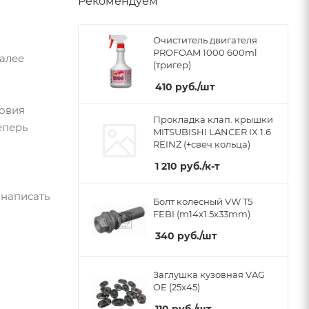
Рекомендуем
Очиститель двигателя
PROFOAM 1000 600ml
Далее
(тригер)
410
руб.
/шт
ловия
Прокладка клап. крышки
еперь
MITSUBISHI LANCER IX 1.6
REINZ (+свеч кольца)
1 210
руб.
/к-т
 написать
Болт колесный VW T5
FEBI (m14x1.5x33mm)
340
руб.
/шт
Заглушка кузовная VAG
OE (25x45)