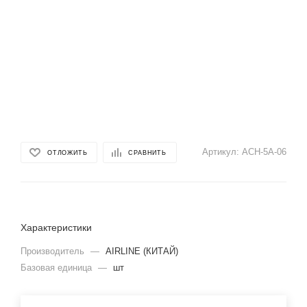
Артикул:
ACH-5A-06
ОТЛОЖИТЬ
СРАВНИТЬ
На этом сайте используются файлы cookie. Продолжая
Характеристики
просмотр сайта, вы соглашаетесь с использованием
файлов cookie и обработкой персональных данных в
Производитель
—
AIRLINE (КИТАЙ)
соответствии с
Политикой конфиденциальности
.
Базовая единица
—
шт
Я согласен