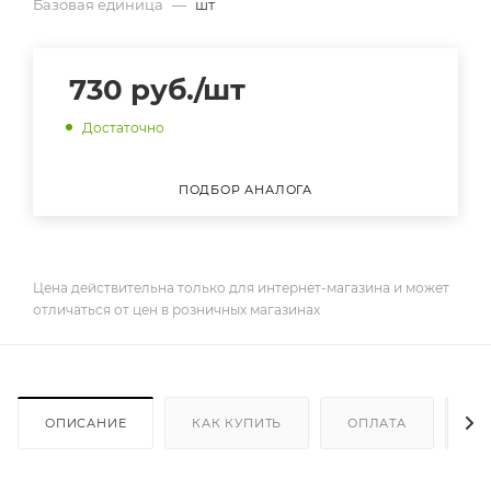
Базовая единица
—
шт
730
руб.
/шт
Достаточно
ПОДБОР АНАЛОГА
Цена действительна только для интернет-магазина и может
отличаться от цен в розничных магазинах
ОПИСАНИЕ
КАК КУПИТЬ
ОПЛАТА
Д