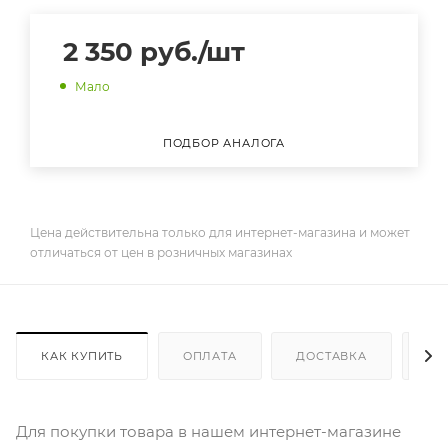
2 350
руб.
/шт
Мало
ПОДБОР АНАЛОГА
Цена действительна только для интернет-магазина и может
отличаться от цен в розничных магазинах
КАК КУПИТЬ
ОПЛАТА
ДОСТАВКА
ДО
Для покупки товара в нашем интернет-магазине