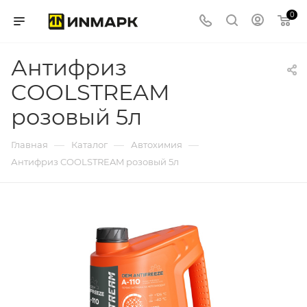
0
Антифриз
COOLSTREAM
розовый 5л
—
—
—
Главная
Каталог
Автохимия
Антифриз COOLSTREAM розовый 5л