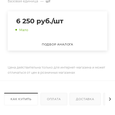
Базовая единица
—
шт
6 250
руб.
/шт
Мало
ПОДБОР АНАЛОГА
Цена действительна только для интернет-магазина и может
отличаться от цен в розничных магазинах
КАК КУПИТЬ
ОПЛАТА
ДОСТАВКА
ДО