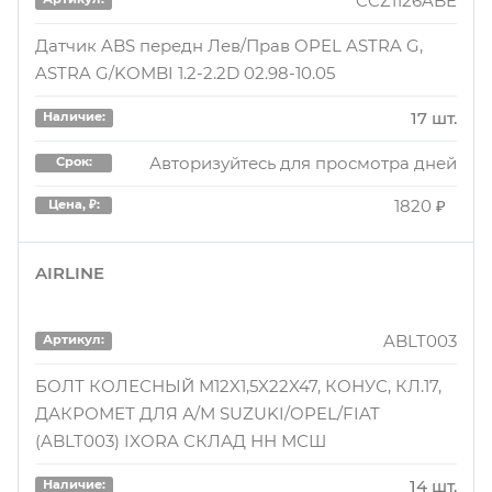
CCZ1126ABE
Датчик ABS передн Лев/Прав OPEL ASTRA G,
ASTRA G/KOMBI 1.2-2.2D 02.98-10.05
17 шт.
Наличие:
Авторизуйтесь для просмотра дней
Срок:
1820 ₽
Цена, ₽:
AIRLINE
ABLT003
Артикул:
БОЛТ КОЛЕСНЫЙ M12X1,5X22X47, КОНУС, КЛ.17,
ДАКРОМЕТ ДЛЯ А/М SUZUKI/OPEL/FIAT
(ABLT003) IXORA СКЛАД НН МСШ
14 шт.
Наличие: