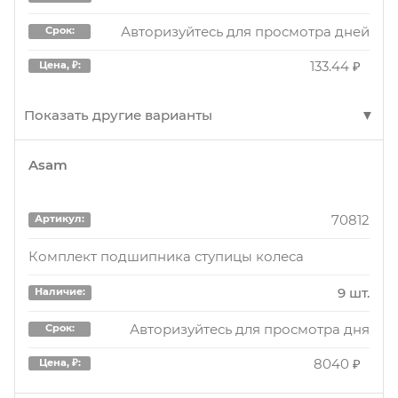
Авторизуйтесь для просмотра дней
Срок:
133.44 ₽
Цена, ₽:
Показать другие варианты
Asam
ABLT003
Артикул:
Болт колесный M12x1,5x22x47, конус, ключ 17,
70812
Артикул:
дакромет для а/м Suzuki/Opel/Fiat (ABLT003)
Комплект подшипника ступицы колеса
200 шт.
Наличие:
9 шт.
Наличие:
Авторизуйтесь для просмотра дня
Срок:
Авторизуйтесь для просмотра дня
Срок:
140 ₽
Цена, ₽:
8040 ₽
Цена, ₽:
ABLT203
Артикул: