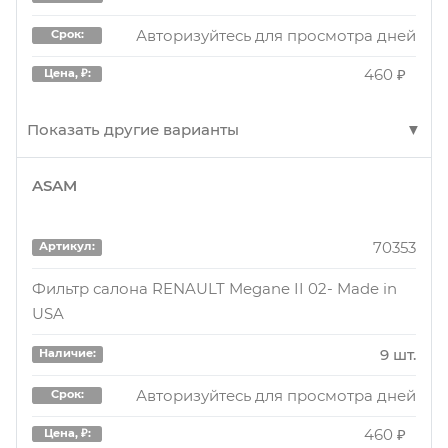
Авторизуйтесь для просмотра дней
Срок:
460 ₽
Цена, ₽:
Показать другие варианты
ASAM
AMDFC846
Артикул:
Фильтр салона
70353
Артикул:
2 шт.
Наличие:
Фильтр салона RENAULT Megane II 02- Made in
USA
Авторизуйтесь для просмотра дня
Срок:
500 ₽
Цена, ₽:
9 шт.
Наличие:
Авторизуйтесь для просмотра дней
Срок:
AMDFC846
Артикул:
460 ₽
Цена, ₽: