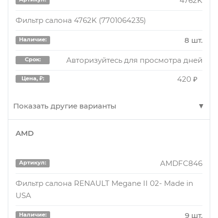
4762K
Фильтр салона 4762K (7701064235)
8 шт.
Наличие:
Авторизуйтесь для просмотра дней
Срок:
420 ₽
Цена, ₽:
Показать другие варианты
AMD
4762K
Артикул:
Фильтр салона, AM ENG, 4762K
AMDFC846
Артикул:
8 шт.
Наличие:
Фильтр салона RENAULT Megane II 02- Made in
USA
Авторизуйтесь для просмотра дней
Срок:
440 ₽
Цена, ₽:
9 шт.
Наличие: