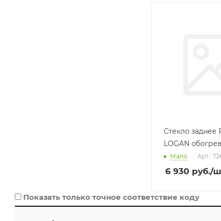
Производитель
AGC (РОССИЯ)
Базовая единица
шт
Стекло заднее
LOGAN обогрев
Мало
Арт.: 7
6 930
руб.
/ш
Показать только точное соответствие коду