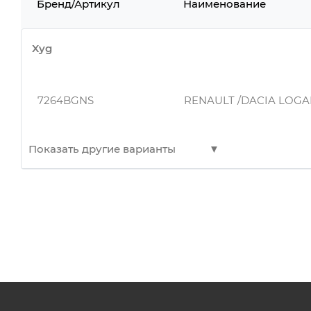
Бренд/Артикул
Наименование
Xyg
7264BGNS
RENAULT /DACIA LOGAN
Показать другие варианты
7264BGNS
RENAULT /DACIA LOGAN
7264BGNS
RENAULT /DACIA LOGAN