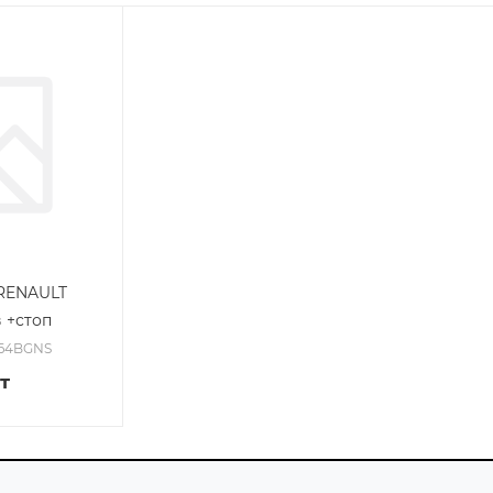
 RENAULT
 +стоп
264BGNS
т