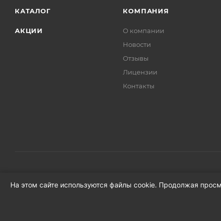
КАТАЛОГ
КОМПАНИЯ
7264BGNS
RENAULT /DACIA LOGAN
АКЦИИ
О компании
Новости
Отзывы
7264BGNS
RENAULT /DACIA LOGAN
Лицензии
Контакты
На этом сайте используются файлы cookie. Продолжая просм
2026 © Продажа автозапчастей для иномарок в Новгородско