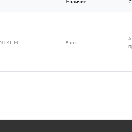
Наличие
С
А
 I 4LIM
5 шт.
п
А
 I 4LIM
5 шт.
п
А
 I 4LIM
5 шт.
п