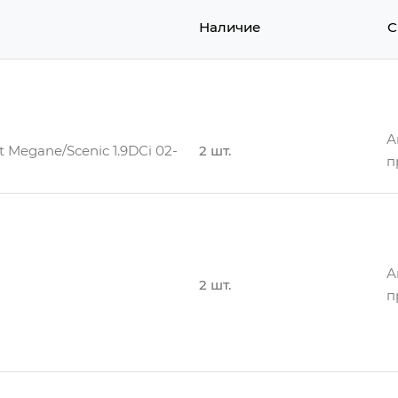
Наличие
С
А
t Megane/Scenic 1.9DCi 02-
2 шт.
п
А
2 шт.
п