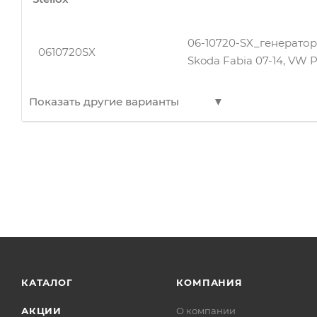
A2922
Фильтр воздушный
06-10720-SX_генератор 11
0610720SX
Skoda Fabia 07-14, VW P
Показать другие варианты
06-10720-SX_генератор 11
0610720SX
Skoda Fabia 07-14, VW P
КАТАЛОГ
КОМПАНИЯ
АКЦИИ
О компании