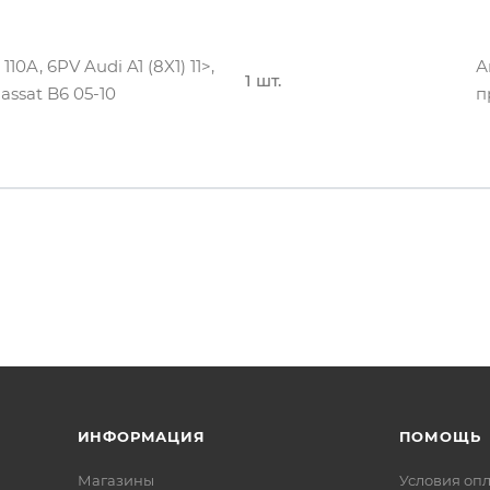
А
2 шт.
п
0A, 6PV Audi A1 (8X1) 11>,
А
1 шт.
assat B6 05-10
п
0A, 6PV Audi A1 (8X1) 11>,
А
3 шт.
assat B6 05-10
п
ИНФОРМАЦИЯ
ПОМОЩЬ
Магазины
Условия оп