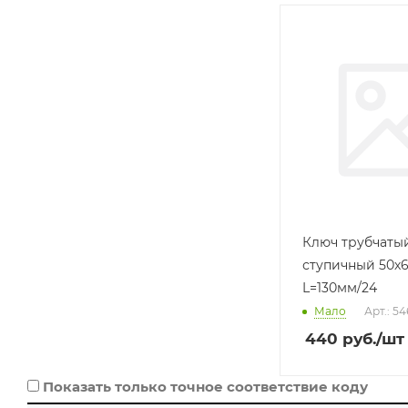
Производитель
ДЕЛО ТЕХНИКИ
(РОССИЯ)
Базовая единица
шт
Ключ трубчаты
ступичный 50х6
L=130мм/24
Мало
Арт.: 5
440
руб.
/шт
Показать только точное соответствие коду