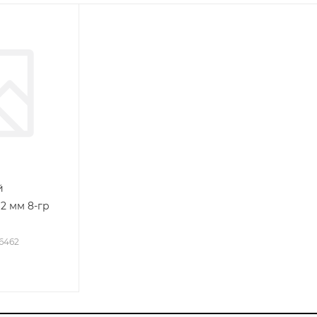
й
2 мм 8-гр
46462